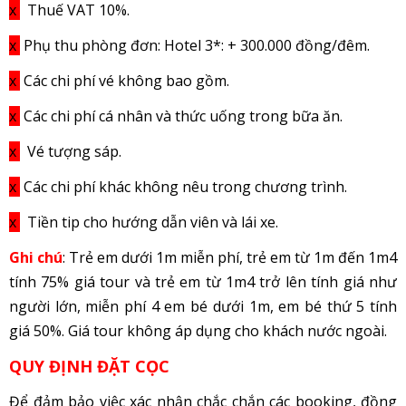
x
Thuế VAT 10%.
x
Phụ thu phòng đơn: Hotel 3*: + 300.000 đồng/đêm.
x
Các chi phí vé không bao gồm.
x
Các chi phí cá nhân và thức uống trong bữa ăn.
x
Vé tượng sáp.
x
Các chi phí khác không nêu trong chương trình.
x
Tiền tip cho hướng dẫn viên và lái xe.
Ghi chú
: Trẻ em dưới 1m miễn phí, trẻ em từ 1m đến 1m4
tính 75% giá tour và trẻ em từ 1m4 trở lên tính giá như
người lớn, miễn phí 4 em bé dưới 1m, em bé thứ 5 tính
giá 50%. Giá tour không áp dụng cho khách nước ngoài.
QUY ĐỊNH ĐẶT CỌC
Để đảm bảo việc xác nhận chắc chắn các booking, đồng