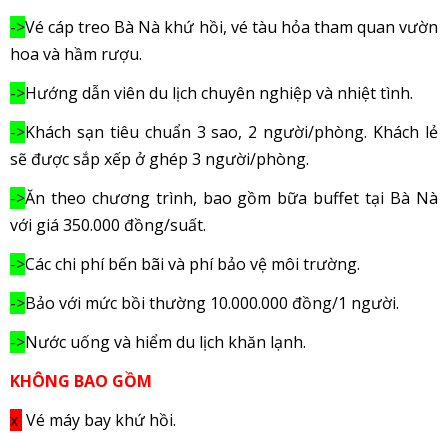
->
Vé cáp treo Bà Nà khứ hồi, vé tàu hỏa tham quan vườn
hoa và hầm rượu.
->
Hướng dẫn viên du lịch chuyên nghiệp và nhiệt tình.
->
Khách sạn tiêu chuẩn 3 sao, 2 người/phòng. Khách lẻ
sẽ được sắp xếp ở ghép 3 người/phòng.
->
Ăn theo chương trình, bao gồm bữa buffet tại Bà Nà
với giá 350.000 đồng/suất.
->
Các chi phí bến bãi và phí bảo vệ môi trường.
->
Bảo với mức bồi thường 10.000.000 đồng/1 người.
->
Nước uống và hiểm du lịch khăn lạnh.
KHÔNG BAO GỒM
x
Vé máy bay khứ hồi.