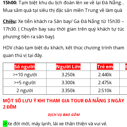
15h00:
Tạm biệt khu du lịch đoàn lên xe về lại Đà Nẵng…
Mua sắm quà tại siêu thị đặc sản miền Trung về làm quà
Chiều
:
Xe tiễn khách ra Sân bay/ Ga Đà Nẵng từ 15h30 –
17h30. ( Chuyến bay sau thời gian trên quý khách tự túc
phương tiện ra sân bay).
HDV chào tạm biệt du khách, kết thúc chương trình tham
quan thú vị tại đây.
Số người
Người Lớn
Trẻ em
>=10 người
3.250k
2.440k
>=5 người
3.300k
2.475k
2 người
3.350k
2.510k
MỘT SỐ LƯU Ý KHI THAM GIA TOUR ĐÀ NẴNG 3 NGÀY
2 ĐÊM
DỊCH VỤ BAO GỒM
->
Xe đời mới, máy lạnh, lái xe thân thiện và vui vẻ.