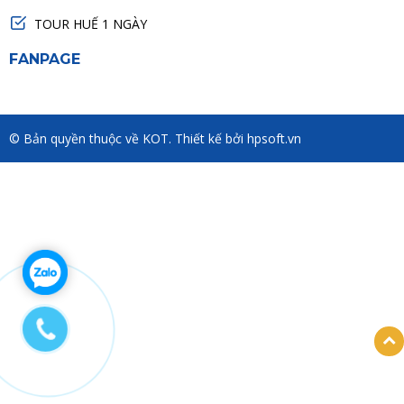
TOUR HUẾ 1 NGÀY
FANPAGE
© Bản quyền thuộc về KOT. Thiết kế bởi hpsoft.vn