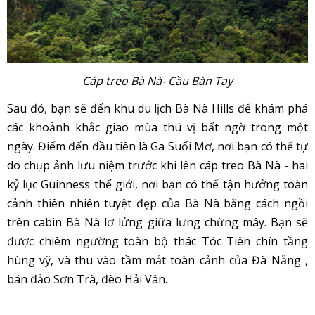
Cáp treo Bà Nà- Cầu Bàn Tay
Sau đó, bạn sẽ đến khu du lịch Bà Nà Hills để khám phá
các khoảnh khắc giao mùa thú vị bất ngờ trong một
ngày. Điểm đến đầu tiên là Ga Suối Mơ, nơi bạn có thể tự
do chụp ảnh lưu niệm trước khi lên cáp treo Bà Nà - hai
kỷ lục Guinness thế giới, nơi bạn có thể tận hưởng toàn
cảnh thiên nhiên tuyệt đẹp của Bà Nà bằng cách ngồi
trên cabin Bà Nà lơ lửng giữa lưng chừng mây. Bạn sẽ
được chiêm ngưỡng toàn bộ thác Tóc Tiên chín tầng
hùng vỹ, và thu vào tầm mắt toàn cảnh của Đà Nẵng ,
bán đảo Sơn Trà, đèo Hải Vân.