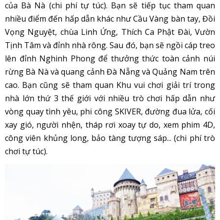
của Bà Nà (chi phí tự túc). Bạn sẽ tiếp tục tham quan
nhiều điểm đến hấp dẫn khác như Cầu Vàng bàn tay, Đồi
Vọng Nguyệt, chùa Linh Ứng, Thích Ca Phật Đài, Vườn
Tịnh Tâm và đỉnh nhà rông. Sau đó, bạn sẽ ngồi cáp treo
lên đỉnh Nghinh Phong để thưởng thức toàn cảnh núi
rừng Bà Nà và quang cảnh Đà Nẵng và Quảng Nam trên
cao. Bạn cũng sẽ tham quan Khu vui chơi giải trí trong
nhà lớn thứ 3 thế giới với nhiều trò chơi hấp dẫn như
vòng quay tình yêu, phi công SKIVER, đường đua lửa, cối
xay gió, người nhện, tháp rơi xoay tự do, xem phim 4D,
công viên khủng long, bảo tàng tượng sáp... (chi phí trò
chơi tự túc).