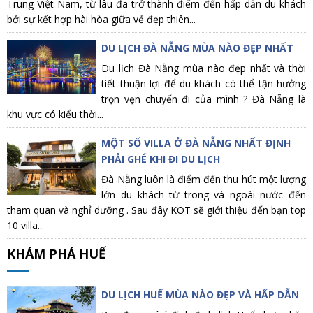
Trung Việt Nam, từ lâu đã trở thành điểm đến hấp dẫn du khách
bởi sự kết hợp hài hòa giữa vẻ đẹp thiên...
DU LỊCH ĐÀ NẴNG MÙA NÀO ĐẸP NHẤT
Du lịch Đà Nẵng mùa nào đẹp nhất và thời
tiết thuận lợi để du khách có thể tận hưởng
trọn vẹn chuyến đi của mình ? Đà Nẵng là
khu vực có kiểu thời...
MỘT SỐ VILLA Ở ĐÀ NẴNG NHẤT ĐỊNH
PHẢI GHÉ KHI ĐI DU LỊCH
Đà Nẵng luôn là điểm đến thu hút một lượng
lớn du khách từ trong và ngoài nước đến
tham quan và nghỉ dưỡng . Sau đây KOT sẽ giới thiệu đến bạn top
10 villa...
KHÁM PHÁ HUẾ
DU LỊCH HUẾ MÙA NÀO ĐẸP VÀ HẤP DẪN