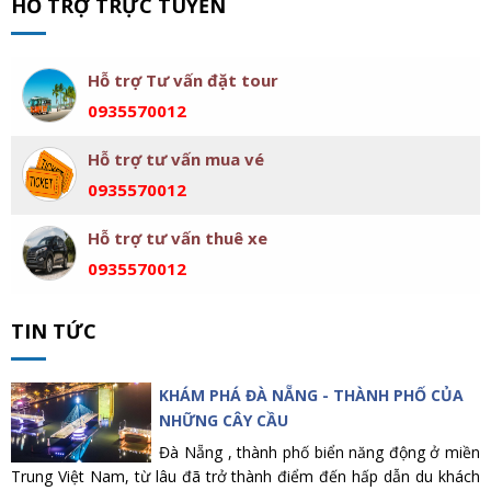
HỖ TRỢ TRỰC TUYẾN
Hỗ trợ Tư vấn đặt tour
0935570012
Hỗ trợ tư vấn mua vé
0935570012
Hỗ trợ tư vấn thuê xe
0935570012
TIN TỨC
KHÁM PHÁ ĐÀ NẴNG - THÀNH PHỐ CỦA
NHỮNG CÂY CẦU
Đà Nẵng , thành phố biển năng động ở miền
Trung Việt Nam, từ lâu đã trở thành điểm đến hấp dẫn du khách