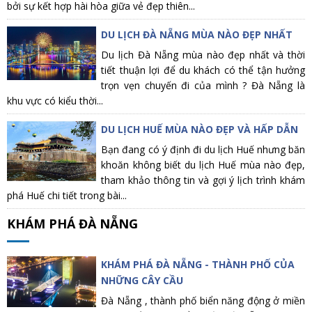
bởi sự kết hợp hài hòa giữa vẻ đẹp thiên...
DU LỊCH ĐÀ NẴNG MÙA NÀO ĐẸP NHẤT
Du lịch Đà Nẵng mùa nào đẹp nhất và thời
tiết thuận lợi để du khách có thể tận hưởng
trọn vẹn chuyến đi của mình ? Đà Nẵng là
khu vực có kiểu thời...
DU LỊCH HUẾ MÙA NÀO ĐẸP VÀ HẤP DẪN
Bạn đang có ý định đi du lịch Huế nhưng băn
khoăn không biết du lịch Huế mùa nào đẹp,
tham khảo thông tin và gợi ý lịch trình khám
phá Huế chi tiết trong bài...
KHÁM PHÁ ĐÀ NẴNG
KHÁM PHÁ ĐÀ NẴNG - THÀNH PHỐ CỦA
NHỮNG CÂY CẦU
Đà Nẵng , thành phố biển năng động ở miền