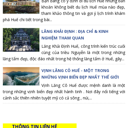
Bạn đang có ý định đi du lịch Huế nhưng băn
khoăn không biết du lịch Huế mùa nào đẹp,
tham khảo thông tin và gợi ý lịch trình khám
phá Huế chi tiết trong bài...
LĂNG KHẢI ĐỊNH : ĐỊA CHỈ & KINH
NGHIỆM THAM QUAN
Lăng Khải Định Huế, công trình kiến trúc cuối
cùng của triều Nguyễn là một trong những
lăng tẩm đẹp, độc đáo nhất trong hệ thống lăng tẩm ở Huế, gây...
VỊNH LĂNG CÔ HUẾ - MỘT TRONG
NHỮNG VỊNH BIỂN ĐẸP NHẤT THẾ GIỚI
Vịnh Lăng Cô Huế được mệnh danh là một
trong những vịnh biển đẹp nhất hành tinh . Nơi đây nổi tiếng với
cảnh sắc thiên nhiên tuyệt mỹ có cả sông , núi,...
THÔNG TIN LIÊN HỆ