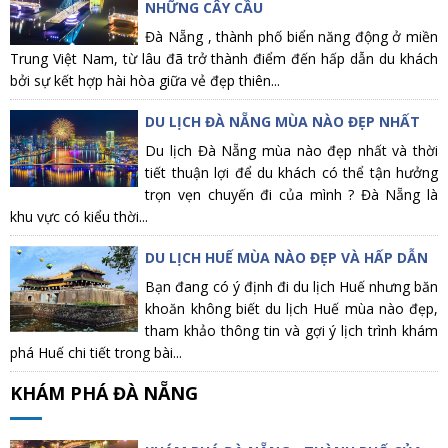
NHỮNG CÂY CẦU
Đà Nẵng , thành phố biển năng động ở miền
Trung Việt Nam, từ lâu đã trở thành điểm đến hấp dẫn du khách
bởi sự kết hợp hài hòa giữa vẻ đẹp thiên...
DU LỊCH ĐÀ NẴNG MÙA NÀO ĐẸP NHẤT
Du lịch Đà Nẵng mùa nào đẹp nhất và thời
tiết thuận lợi để du khách có thể tận hưởng
trọn vẹn chuyến đi của mình ? Đà Nẵng là
khu vực có kiểu thời...
DU LỊCH HUẾ MÙA NÀO ĐẸP VÀ HẤP DẪN
Bạn đang có ý định đi du lịch Huế nhưng băn
khoăn không biết du lịch Huế mùa nào đẹp,
tham khảo thông tin và gợi ý lịch trình khám
phá Huế chi tiết trong bài...
KHÁM PHÁ ĐÀ NẴNG