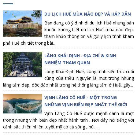
DU LỊCH HUẾ MÙA NÀO ĐẸP VÀ HẤP DẪN
Bạn đang có ý định đi du lịch Huế nhưng băn
khoăn không biết du lịch Huế mùa nào đẹp,
tham khảo thông tin và gợi ý lịch trình khám
phá Huế chi tiết trong bài...
LĂNG KHẢI ĐỊNH : ĐỊA CHỈ & KINH
NGHIỆM THAM QUAN
Lăng Khải Định Huế, công trình kiến trúc cuối
cùng của triều Nguyễn là một trong những
lăng tẩm đẹp, độc đáo nhất trong hệ thống lăng tẩm ở Huế, gây...
VỊNH LĂNG CÔ HUẾ - MỘT TRONG
NHỮNG VỊNH BIỂN ĐẸP NHẤT THẾ GIỚI
Vịnh Lăng Cô Huế được mệnh danh là một
trong những vịnh biển đẹp nhất hành tinh . Nơi đây nổi tiếng với
cảnh sắc thiên nhiên tuyệt mỹ có cả sông , núi,...