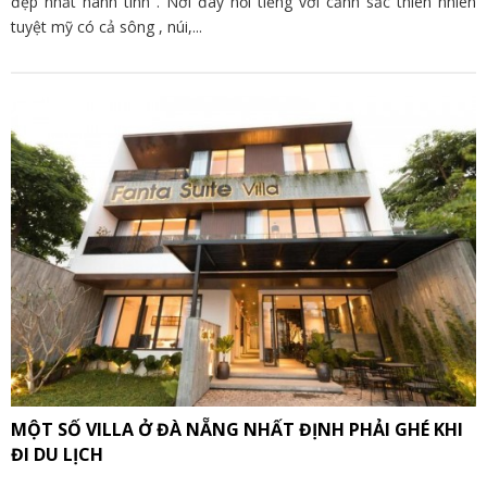
đẹp nhất hành tinh . Nơi đây nổi tiếng với cảnh sắc thiên nhiên
tuyệt mỹ có cả sông , núi,...
MỘT SỐ VILLA Ở ĐÀ NẴNG NHẤT ĐỊNH PHẢI GHÉ KHI
ĐI DU LỊCH