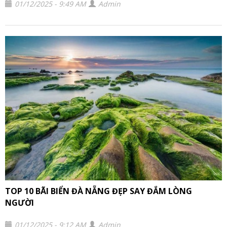
01/12/2025 - 9:49 AM
Admin
TOP 10 BÃI BIỂN ĐÀ NẴNG ĐẸP SAY ĐẮM LÒNG
NGƯỜI
01/12/2025 - 9:12 AM
Admin