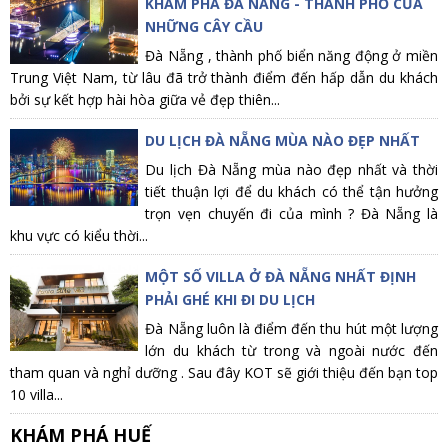
KHÁM PHÁ ĐÀ NẴNG - THÀNH PHỐ CỦA
NHỮNG CÂY CẦU
Đà Nẵng , thành phố biển năng động ở miền
Trung Việt Nam, từ lâu đã trở thành điểm đến hấp dẫn du khách
bởi sự kết hợp hài hòa giữa vẻ đẹp thiên...
DU LỊCH ĐÀ NẴNG MÙA NÀO ĐẸP NHẤT
Du lịch Đà Nẵng mùa nào đẹp nhất và thời
tiết thuận lợi để du khách có thể tận hưởng
trọn vẹn chuyến đi của mình ? Đà Nẵng là
khu vực có kiểu thời...
MỘT SỐ VILLA Ở ĐÀ NẴNG NHẤT ĐỊNH
PHẢI GHÉ KHI ĐI DU LỊCH
Đà Nẵng luôn là điểm đến thu hút một lượng
lớn du khách từ trong và ngoài nước đến
tham quan và nghỉ dưỡng . Sau đây KOT sẽ giới thiệu đến bạn top
10 villa...
KHÁM PHÁ HUẾ