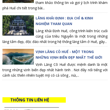
tham khảo thông tin và gợi ý lịch trình khám
phá Huế chi tiết trong bài...
LĂNG KHẢI ĐỊNH : ĐỊA CHỈ & KINH
NGHIỆM THAM QUAN
Lăng Khải Định Huế, công trình kiến trúc cuối
cùng của triều Nguyễn là một trong những
lăng tẩm đẹp, độc đáo nhất trong hệ thống lăng tẩm ở Huế, gây...
VỊNH LĂNG CÔ HUẾ - MỘT TRONG
NHỮNG VỊNH BIỂN ĐẸP NHẤT THẾ GIỚI
Vịnh Lăng Cô Huế được mệnh danh là một
trong những vịnh biển đẹp nhất hành tinh . Nơi đây nổi tiếng với
cảnh sắc thiên nhiên tuyệt mỹ có cả sông , núi,...
THÔNG TIN LIÊN HỆ
_____________________________________