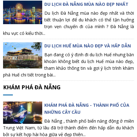
DU LỊCH ĐÀ NẴNG MÙA NÀO ĐẸP NHẤT
Du lịch Đà Nẵng mùa nào đẹp nhất và thời
tiết thuận lợi để du khách có thể tận hưởng
trọn vẹn chuyến đi của mình ? Đà Nẵng là
khu vực có kiểu thời...
DU LỊCH HUẾ MÙA NÀO ĐẸP VÀ HẤP DẪN
Bạn đang có ý định đi du lịch Huế nhưng băn
khoăn không biết du lịch Huế mùa nào đẹp,
tham khảo thông tin và gợi ý lịch trình khám
phá Huế chi tiết trong bài...
KHÁM PHÁ ĐÀ NẴNG
KHÁM PHÁ ĐÀ NẴNG - THÀNH PHỐ CỦA
NHỮNG CÂY CẦU
Đà Nẵng , thành phố biển năng động ở miền
Trung Việt Nam, từ lâu đã trở thành điểm đến hấp dẫn du khách
bởi sự kết hợp hài hòa giữa vẻ đẹp thiên...