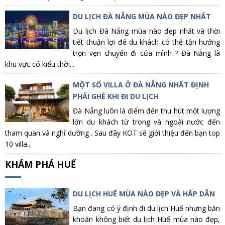
DU LỊCH ĐÀ NẴNG MÙA NÀO ĐẸP NHẤT
Du lịch Đà Nẵng mùa nào đẹp nhất và thời
tiết thuận lợi để du khách có thể tận hưởng
trọn vẹn chuyến đi của mình ? Đà Nẵng là
khu vực có kiểu thời...
MỘT SỐ VILLA Ở ĐÀ NẴNG NHẤT ĐỊNH
PHẢI GHÉ KHI ĐI DU LỊCH
Đà Nẵng luôn là điểm đến thu hút một lượng
lớn du khách từ trong và ngoài nước đến
tham quan và nghỉ dưỡng . Sau đây KOT sẽ giới thiệu đến bạn top
10 villa...
KHÁM PHÁ HUẾ
DU LỊCH HUẾ MÙA NÀO ĐẸP VÀ HẤP DẪN
Bạn đang có ý định đi du lịch Huế nhưng băn
khoăn không biết du lịch Huế mùa nào đẹp,