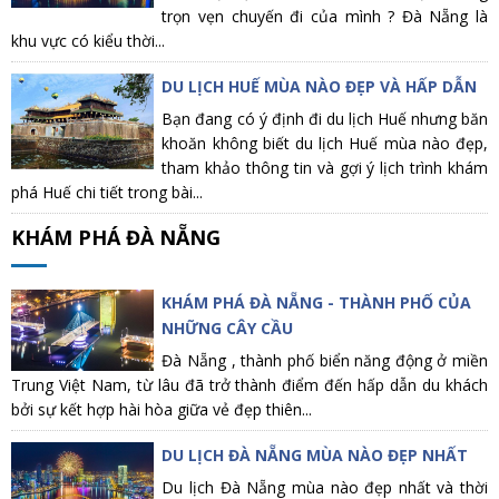
trọn vẹn chuyến đi của mình ? Đà Nẵng là
khu vực có kiểu thời...
DU LỊCH HUẾ MÙA NÀO ĐẸP VÀ HẤP DẪN
Bạn đang có ý định đi du lịch Huế nhưng băn
khoăn không biết du lịch Huế mùa nào đẹp,
tham khảo thông tin và gợi ý lịch trình khám
phá Huế chi tiết trong bài...
KHÁM PHÁ ĐÀ NẴNG
KHÁM PHÁ ĐÀ NẴNG - THÀNH PHỐ CỦA
NHỮNG CÂY CẦU
Đà Nẵng , thành phố biển năng động ở miền
Trung Việt Nam, từ lâu đã trở thành điểm đến hấp dẫn du khách
bởi sự kết hợp hài hòa giữa vẻ đẹp thiên...
DU LỊCH ĐÀ NẴNG MÙA NÀO ĐẸP NHẤT
Du lịch Đà Nẵng mùa nào đẹp nhất và thời