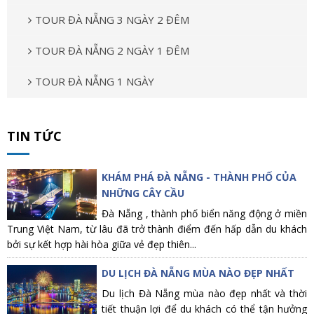
TOUR ĐÀ NẴNG 3 NGÀY 2 ĐÊM
TOUR ĐÀ NẴNG 2 NGÀY 1 ĐÊM
TOUR ĐÀ NẴNG 1 NGÀY
TIN TỨC
KHÁM PHÁ ĐÀ NẴNG - THÀNH PHỐ CỦA
NHỮNG CÂY CẦU
Đà Nẵng , thành phố biển năng động ở miền
Trung Việt Nam, từ lâu đã trở thành điểm đến hấp dẫn du khách
bởi sự kết hợp hài hòa giữa vẻ đẹp thiên...
DU LỊCH ĐÀ NẴNG MÙA NÀO ĐẸP NHẤT
Du lịch Đà Nẵng mùa nào đẹp nhất và thời
tiết thuận lợi để du khách có thể tận hưởng