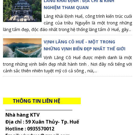
LĂNG KHẢI ĐỊNH : ĐỊA CHỈ & KINH
NGHIỆM THAM QUAN
Lăng Khải Định Huế, công trình kiến trúc cuối
cùng của triều Nguyễn là một trong những
lăng tẩm đẹp, độc đáo nhất trong hệ thống lăng tẩm ở Huế, gây...
VỊNH LĂNG CÔ HUẾ - MỘT TRONG
NHỮNG VỊNH BIỂN ĐẸP NHẤT THẾ GIỚI
Vịnh Lăng Cô Huế được mệnh danh là một
trong những vịnh biển đẹp nhất hành tinh . Nơi đây nổi tiếng với
cảnh sắc thiên nhiên tuyệt mỹ có cả sông , núi,...
THÔNG TIN LIÊN HỆ
_____________________________________
Nhà hàng KTV
Địa chỉ : 59 Xuân Thủy- Tp. Huế
Hotline :
0935570012