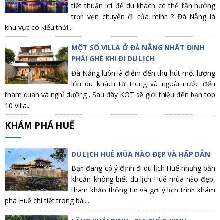
tiết thuận lợi để du khách có thể tận hưởng
trọn vẹn chuyến đi của mình ? Đà Nẵng là
khu vực có kiểu thời...
MỘT SỐ VILLA Ở ĐÀ NẴNG NHẤT ĐỊNH
PHẢI GHÉ KHI ĐI DU LỊCH
Đà Nẵng luôn là điểm đến thu hút một lượng
lớn du khách từ trong và ngoài nước đến
tham quan và nghỉ dưỡng . Sau đây KOT sẽ giới thiệu đến bạn top
10 villa...
KHÁM PHÁ HUẾ
DU LỊCH HUẾ MÙA NÀO ĐẸP VÀ HẤP DẪN
Bạn đang có ý định đi du lịch Huế nhưng băn
khoăn không biết du lịch Huế mùa nào đẹp,
tham khảo thông tin và gợi ý lịch trình khám
phá Huế chi tiết trong bài...