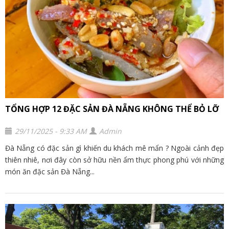
TỔNG HỢP 12 ĐẶC SẢN ĐÀ NẴNG KHÔNG THỂ BỎ LỠ
29/11/2025 - 9:33 AM
Admin
Đà Nẵng có đặc sản gì khiến du khách mê mẩn ? Ngoài cảnh đẹp
thiên nhiê, nơi đây còn sở hữu nền ẩm thực phong phú với những
món ăn đặc sản Đà Nẵng...