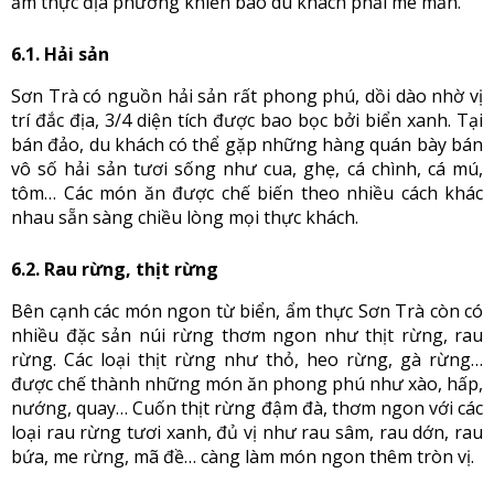
ẩm thực địa phương khiến bao du khách phải mê mẩn.
6.1. Hải sản
Sơn Trà có nguồn hải sản rất phong phú, dồi dào nhờ vị
trí đắc địa, 3/4 diện tích được bao bọc bởi biển xanh. Tại
bán đảo, du khách có thể gặp những hàng quán bày bán
vô số hải sản tươi sống như cua, ghẹ, cá chình, cá mú,
tôm… Các món ăn được chế biến theo nhiều cách khác
nhau sẵn sàng chiều lòng mọi thực khách.
6.2. Rau rừng, thịt rừng
Bên cạnh các món ngon từ biển, ẩm thực Sơn Trà còn có
nhiều đặc sản núi rừng thơm ngon như thịt rừng, rau
rừng. Các loại thịt rừng như thỏ, heo rừng, gà rừng…
được chế thành những món ăn phong phú như xào, hấp,
nướng, quay… Cuốn thịt rừng đậm đà, thơm ngon với các
loại rau rừng tươi xanh, đủ vị như rau sâm, rau dớn, rau
bứa, me rừng, mã đề… càng làm món ngon thêm tròn vị.