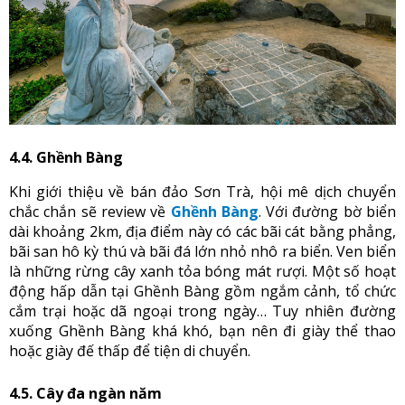
4.4. Ghềnh Bàng
Khi giới thiệu về bán đảo Sơn Trà, hội mê dịch chuyển
chắc chắn sẽ review về
Ghềnh Bàng
. Với đường bờ biển
dài khoảng 2km, địa điểm này có các bãi cát bằng phẳng,
bãi san hô kỳ thú và bãi đá lớn nhỏ nhô ra biển. Ven biển
là những rừng cây xanh tỏa bóng mát rượi. Một số hoạt
động hấp dẫn tại Ghềnh Bàng gồm ngắm cảnh, tổ chức
cắm trại hoặc dã ngoại trong ngày… Tuy nhiên đường
xuống Ghềnh Bàng khá khó, bạn nên đi giày thể thao
hoặc giày đế thấp để tiện di chuyển.
4.5. Cây đa ngàn năm