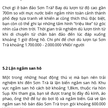
Chơi gì ở bán đảo Sơn Trà? Bay dù lượn từ độ cao gần
700m so với mực nước biển ngắm nhìn toàn cảnh thành
phố đẹp tựa tranh vẽ khiến ai cũng thích thú. Đặc biệt,
bạn còn có thể ghi lại những tấm hình “triệu like” từ góc
nhìn của chim trời. Thời gian trải nghiệm dù lượn tính từ
khi di chuyển từ chân bán đảo đến lúc đáp xuống
khoảng 1 giờ đồng hồ. Chi phí để chơi dù lượn tại Sơn
Trà khoảng 1.700.000 - 2.000.000 VNĐ/ người
5.2 Lặn ngắm san hô
Một trong những hoạt động thú vị mà bạn nên trải
nghiệm khi đến Sơn Trà là lặn biển ngắm san hô. Khu
vực ngắm san hô cách bờ khoảng 1,8km, thuộc rìa hòn
Sụp. Khi tham gia, bạn sẽ được trang bị đầy đủ kính, áo
phao, ống thở để tự do bơi lộ và ngắm biển. Giá vé lặn
ngắm san hô bán đảo Sơn Trà trọn gói khoảng 600.000