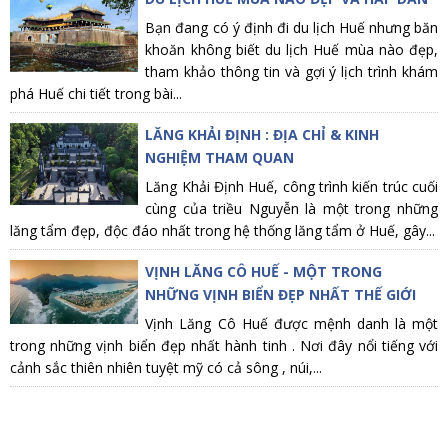
Bạn đang có ý định đi du lịch Huế nhưng băn
khoăn không biết du lịch Huế mùa nào đẹp,
tham khảo thông tin và gợi ý lịch trình khám
phá Huế chi tiết trong bài...
LĂNG KHẢI ĐỊNH : ĐỊA CHỈ & KINH
NGHIỆM THAM QUAN
Lăng Khải Định Huế, công trình kiến trúc cuối
cùng của triều Nguyễn là một trong những
lăng tẩm đẹp, độc đáo nhất trong hệ thống lăng tẩm ở Huế, gây...
VỊNH LĂNG CÔ HUẾ - MỘT TRONG
NHỮNG VỊNH BIỂN ĐẸP NHẤT THẾ GIỚI
Vịnh Lăng Cô Huế được mệnh danh là một
trong những vịnh biển đẹp nhất hành tinh . Nơi đây nổi tiếng với
cảnh sắc thiên nhiên tuyệt mỹ có cả sông , núi,...