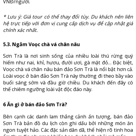
VNĐ/người.
* Lưu ý: Giá tour có thể thay đổi tùy. Du khách nên liên
hệ trực tiếp với đơn vị cung cấp dịch vụ để cập nhật giá
chính xác nhất.
5.3. Ngắm Voọc chà vá chân nâu
Sơn Trà là nơi sinh sống của nhiều loài thú rừng quý
hiếm như nai, khỉ, hươu, đười ươi, gà mặt đỏ… Đặc biệt,
Voọc chà vá chân nâu bán đảo Sơn Trà là nổi bật hơn cả.
Loài voọc ở bán đảo Sơn Trà này thường đi theo bầy vào
buổi sáng sớm và đầu giờ chiều. Du khách đến đây có
thể chiêm ngưỡng loài vật độc đáo này.
6 Ăn gì ở bán đảo Sơn Trà?
Bên cạnh các danh lam thắng cảnh ấn tượng, bán đảo
Sơn Trà bản đồ du lịch còn ghi dấu bởi những món ăn
ngon tuyệt hảo. Các đặc sản dân dã, thể hiện rõ tinh hoa