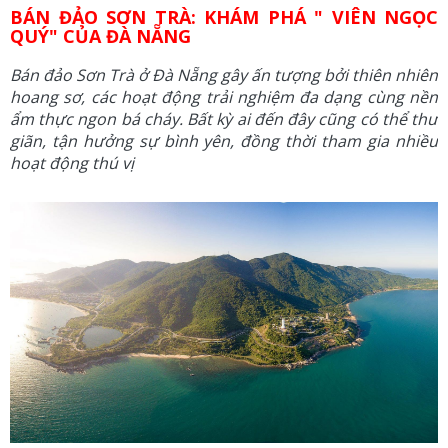
BÁN ĐẢO SƠN TRÀ: KHÁM PHÁ " VIÊN NGỌC
QUÝ" CỦA ĐÀ NẴNG
Bán đảo Sơn Trà ở Đà Nẵng gây ấn tượng bởi thiên nhiên
hoang sơ, các hoạt động trải nghiệm đa dạng cùng nền
ẩm thực ngon bá cháy. Bất kỳ ai đến đây cũng có thể thư
giãn, tận hưởng sự bình yên, đồng thời tham gia nhiều
hoạt động thú vị