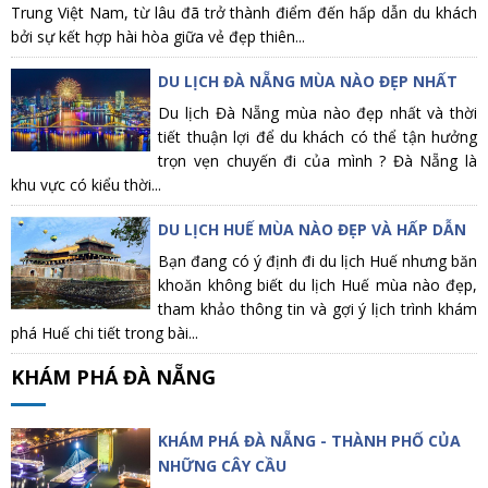
Trung Việt Nam, từ lâu đã trở thành điểm đến hấp dẫn du khách
bởi sự kết hợp hài hòa giữa vẻ đẹp thiên...
DU LỊCH ĐÀ NẴNG MÙA NÀO ĐẸP NHẤT
Du lịch Đà Nẵng mùa nào đẹp nhất và thời
tiết thuận lợi để du khách có thể tận hưởng
trọn vẹn chuyến đi của mình ? Đà Nẵng là
khu vực có kiểu thời...
DU LỊCH HUẾ MÙA NÀO ĐẸP VÀ HẤP DẪN
Bạn đang có ý định đi du lịch Huế nhưng băn
khoăn không biết du lịch Huế mùa nào đẹp,
tham khảo thông tin và gợi ý lịch trình khám
phá Huế chi tiết trong bài...
KHÁM PHÁ ĐÀ NẴNG
KHÁM PHÁ ĐÀ NẴNG - THÀNH PHỐ CỦA
NHỮNG CÂY CẦU