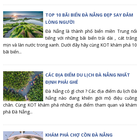
TOP 10 BÃI BIỂN ĐÀ NẴNG ĐẸP SAY ĐẮM
LÒNG NGƯỜI
Đà Nẵng là thành phố biển miền Trung nổi
tiếng với những bãi biển trải dài , cát trắng
mịn và làn nước trong xanh. Dưới đây hãy cùng KOT khám phá 10
bãi biển...
CÁC ĐỊA ĐIỂM DU LỊCH ĐÀ NẴNG NHẤT
ĐỊNH PHẢI GHÉ
Đà Nẵng có gì chơi ? Các địa điểm du lịch Đà
Nẵng nào đang khiến giới mộ điệu cuồng
chân. Cùng KOT khám phá những địa điểm tham quan và khám
phá Đà Nẵng...
KHÁM PHÁ CHỢ CỒN ĐÀ NẴNG