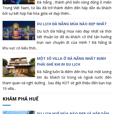
Đà Nẵng , thành phố biển năng động ở miền
Trung Việt Nam, từ lâu đã trở thành điểm đến hấp dẫn du khách
bởi sự kết hợp hài hòa giữa vẻ đẹp thiên...
DU LỊCH ĐÀ NẴNG MÙA NÀO ĐẸP NHẤT
Du lịch Đà Nẵng mùa nào đẹp nhất và thời
tiết thuận lợi để du khách có thể tận hưởng
trọn vẹn chuyến đi của mình ? Đà Nẵng là
khu vực có kiểu thời...
MỘT SỐ VILLA Ở ĐÀ NẴNG NHẤT ĐỊNH
PHẢI GHÉ KHI ĐI DU LỊCH
Đà Nẵng luôn là điểm đến thu hút một lượng
lớn du khách từ trong và ngoài nước đến
tham quan và nghỉ dưỡng . Sau đây KOT sẽ giới thiệu đến bạn top
10 villa...
KHÁM PHÁ HUẾ
DU LỊCH HUẾ MÙA NÀO ĐẸP VÀ HẤP DẪN