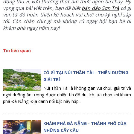
động thú vị, vừa thưởng thức ẩm thực ngon bá cháy. Hy
vọng qua bài viết trên, bạn đã biết
bán đảo Sơn Trà
có gì
vui, từ đó hoàn thiện kế hoạch vui chơi cho kỳ nghỉ sắp
tới. Còn chần chừ gì mà không rủ ngay hội bạn bè đi
khám phá ngay hôm nay!
Tin liên quan
CÓ GÌ TẠI NÚI THẦN TÀI - THIÊN ĐƯỜNG
GIẢI TRÍ
Núi Thần Tài là không gian vui chơi, giải trí và
nghỉ dưỡng ấn tượng được nhiều tín đồ du lịch lựa chọn khi khám
phá Đà Nẵng. Địa danh nổi bật này hấp...
KHÁM PHÁ ĐÀ NẴNG - THÀNH PHỐ CỦA
NHỮNG CÂY CẦU