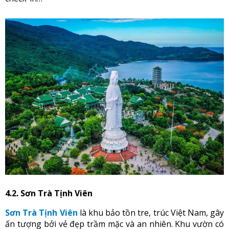
4.2. Sơn Trà Tịnh Viên
Sơn Trà Tịnh Viên
là khu bảo tồn tre, trúc Việt Nam, gây
ấn tượng bởi vẻ đẹp trầm mặc và an nhiên. Khu vườn có