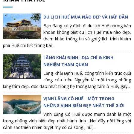
DU LỊCH HUẾ MÙA NÀO ĐẸP VÀ HẤP DẪN
Bạn đang có ý định đi du lịch Huế nhưng băn
khoăn không biết du lịch Huế mùa nào đẹp,
tham khảo thông tin và gợi ý lịch trình khám
phá Huế chi tiết trong bài...
LĂNG KHẢI ĐỊNH : ĐỊA CHỈ & KINH
NGHIỆM THAM QUAN
Lăng Khải Định Huế, công trình kiến trúc cuối
cùng của triều Nguyễn là một trong những
lăng tẩm đẹp, độc đáo nhất trong hệ thống lăng tẩm ở Huế, gây...
VỊNH LĂNG CÔ HUẾ - MỘT TRONG
NHỮNG VỊNH BIỂN ĐẸP NHẤT THẾ GIỚI
Vịnh Lăng Cô Huế được mệnh danh là một
trong những vịnh biển đẹp nhất hành tinh . Nơi đây nổi tiếng với
cảnh sắc thiên nhiên tuyệt mỹ có cả sông , núi,...