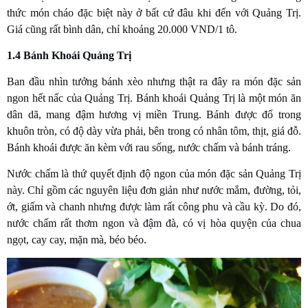
thức món cháo đặc biệt này ở bất cứ đâu khi đến với Quảng Trị.
Giá cũng rất bình dân, chỉ khoảng 20.000 VND/1 tô.
1.4 Bánh Khoái Quảng Trị
Ban đầu nhìn tưởng bánh xèo nhưng thật ra đây ra món đặc sản
ngon hết nấc của Quảng Trị. Bánh khoái Quảng Trị là một món ăn
dân dã, mang đậm hương vị miền Trung. Bánh được đổ trong
khuôn tròn, có độ dày vừa phải, bên trong có nhân tôm, thịt, giá đỗ.
Bánh khoái được ăn kèm với rau sống, nước chấm và bánh tráng.
Nước chấm là thứ quyết định độ ngon của món đặc sản Quảng Trị
này. Chỉ gồm các nguyên liệu đơn giản như nước mắm, đường, tỏi,
ớt, giấm và chanh nhưng được làm rất công phu và cầu kỳ. Do đó,
nước chấm rất thơm ngon và đậm đà, có vị hòa quyện của chua
ngọt, cay cay, mặn mà, béo béo.