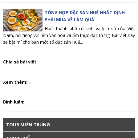
TỔNG HỢP ĐẶC SẢN HUẾ NHẤT ĐỊNH
PHẢI MUA VỀ LÀM QUÀ
Huế, thành phố cổ kính và lịch sử của Việt
Nam, nổi tiếng với nền văn hóa và ẩm thực đặc trưng. Bài viết này
sẽ bật mí cho bạn một số đặc sản Huế...
Chia sẻ bài viết:
Xem thêm:
,
Bình luận:
TOUR MIỀN TRUNG