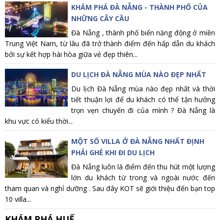
KHÁM PHÁ ĐÀ NẴNG - THÀNH PHỐ CỦA
NHỮNG CÂY CẦU
Đà Nẵng , thành phố biển năng động ở miền
Trung Việt Nam, từ lâu đã trở thành điểm đến hấp dẫn du khách
bởi sự kết hợp hài hòa giữa vẻ đẹp thiên...
DU LỊCH ĐÀ NẴNG MÙA NÀO ĐẸP NHẤT
Du lịch Đà Nẵng mùa nào đẹp nhất và thời
tiết thuận lợi để du khách có thể tận hưởng
trọn vẹn chuyến đi của mình ? Đà Nẵng là
khu vực có kiểu thời...
MỘT SỐ VILLA Ở ĐÀ NẴNG NHẤT ĐỊNH
PHẢI GHÉ KHI ĐI DU LỊCH
Đà Nẵng luôn là điểm đến thu hút một lượng
lớn du khách từ trong và ngoài nước đến
tham quan và nghỉ dưỡng . Sau đây KOT sẽ giới thiệu đến bạn top
10 villa...
KHÁM PHÁ HUẾ