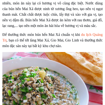
nhiên, món ăn này lại có hương vị vô cùng đặc biệt. Nước dùng
của bún hến Mai Xá được ninh từ xương ống heo, tạo nên vị ngọt
thanh mát. Chắt chắt được luộc chín, lấy thịt và xào với gia vị, tạo
nên vị đậm đà. Bún hến Mai Xá được ăn kèm với rau thơm, giá đỗ,
lạc rang,... tạo nên một món ăn hài hòa về hương vị và màu sắc.
Để thưởng thức món bún hến Mai Xá chuẩn vị khi
du lịch Quảng
Trị
, bạn có thể tới làng Mai Xá, Gio Mai, Gio Linh và thưởng thức
món đặc sản này tại bất kỳ khu chợ nào.