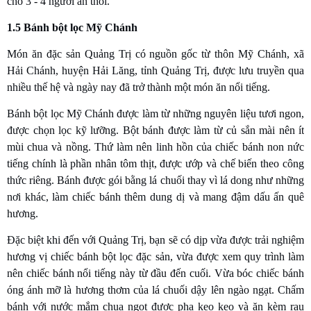
cho 3 - 4 người ăn thôi.
1.5 Bánh bột lọc Mỹ Chánh
Món ăn đặc sản Quảng Trị có nguồn gốc từ thôn Mỹ Chánh, xã
Hải Chánh, huyện Hải Lăng, tỉnh Quảng Trị, được lưu truyền qua
nhiều thế hệ và ngày nay đã trở thành một món ăn nổi tiếng.
Bánh bột lọc Mỹ Chánh được làm từ những nguyên liệu tươi ngon,
được chọn lọc kỹ lưỡng. Bột bánh được làm từ củ sắn mài nên ít
mùi chua và nồng. Thứ làm nên linh hồn của chiếc bánh non nức
tiếng chính là phần nhân tôm thịt, được ướp và chế biến theo công
thức riêng. Bánh được gói bằng lá chuối thay vì lá dong như những
nơi khác, làm chiếc bánh thêm dung dị và mang đậm dấu ấn quê
hương.
Đặc biệt khi đến với Quảng Trị, bạn sẽ có dịp vừa được trải nghiệm
hương vị chiếc bánh bột lọc đặc sản, vừa được xem quy trình làm
nên chiếc bánh nổi tiếng này từ đầu đến cuối. Vừa bóc chiếc bánh
óng ánh mỡ là hương thơm của lá chuối dậy lên ngào ngạt. Chấm
bánh với nước mắm chua ngọt được pha kẹo kẹo và ăn kèm rau