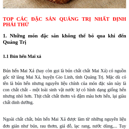
TOP CÁC ĐẶC SẢN QUẢNG TRỊ NHẤT ĐỊNH
PHẢI THỬ
1. Những món đặc sản không thể bỏ qua khi đến
Quảng Trị
1.1 Bún hến Mai xá
Bún hến Mai Xá
(hay còn gọi là bún chắt chắt Mai Xá) có nguồn
gốc từ làng Mai Xá, huyện Gio Linh, tỉnh Quảng Trị. Mặc dù có
tên là bún hến nhưng nguyên liệu chính của món đặc sản này là
con chắt chắt - một loài sinh vật nước lợ có hình dạng giống hến
nhưng nhỏ hơn. Thịt chắt chắt thơm và đậm màu hơn hến, lại giàu
chất dinh dưỡng.
Ngoài chắt chắt, bún hến Mai Xá được làm từ những nguyên liệu
đơn giản như bún, rau thơm, giá đỗ, lạc rang, nước dùng,... Tuy