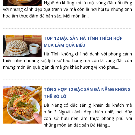
Nghệ An không chỉ là một vùng đất nổi tiếng
với những cảnh đẹp tựa tranh vẽ mà còn là nơi hội tụ những tinh
hoa ẩm thực đậm đà bản sắc. Mỗi món ăn...
TOP 12 ĐẶC SẢN HÀ TĨNH THÍCH HỢP
MUA LÀM QUÀ BIẾU
Hà Tĩnh không chỉ nổi danh với phong cảnh
thiên nhiên hoang sơ, lịch sử hào hùng mà còn là vùng đất của
những món ăn quê giản dị mà ghi khắc hương vị khó phai....
TỔNG HỢP 12 ĐẶC SẢN ĐÀ NẴNG KHÔNG
THỂ BỎ LỠ
Đà Nẵng có đặc sản gì khiến du khách mê
mẩn ? Ngoài cảnh đẹp thiên nhiê, nơi đây
còn sở hữu nền ẩm thực phong phú với
những món ăn đặc sản Đà Nẵng...