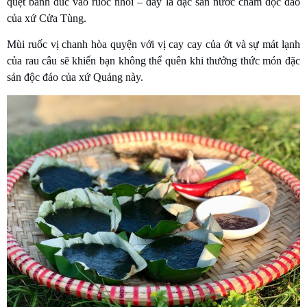
quệt bánh đúc vào ruốc nhồi – đây là đặc sản nước chấm độc đáo
của xứ Cửa Tùng.
Mùi ruốc vị chanh hòa quyện với vị cay cay của ớt và sự mát lạnh
của rau câu sẽ khiến bạn không thể quên khi thưởng thức món đặc
sản độc đáo của xứ Quảng này.