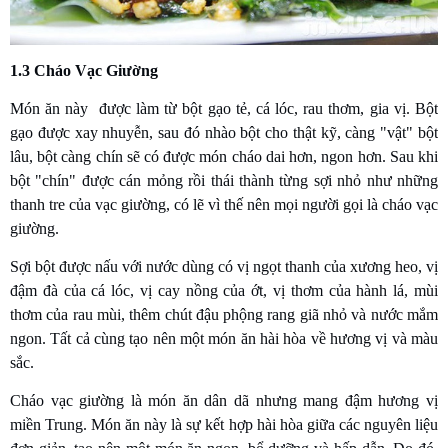
1.3 Cháo Vạc Giường
Món ăn này được làm từ bột gạo tẻ, cá lóc, rau thơm, gia vị. Bột
gạo được xay nhuyễn, sau đó nhào bột cho thật kỹ, càng "vật" bột
lâu, bột càng chín sẽ có được món cháo dai hơn, ngon hơn. Sau khi
bột "chín" được cán mỏng rồi thái thành từng sợi nhỏ như những
thanh tre của vạc giường, có lẽ vì thế nên mọi người gọi là cháo vạc
giường.
Sợi bột được nấu với nước dùng có vị ngọt thanh của xương heo, vị
đậm đà của cá lóc, vị cay nồng của ớt, vị thơm của hành lá, mùi
thơm của rau mùi, thêm chút đậu phộng rang giã nhỏ và nước mắm
ngon. Tất cả cùng tạo nên một món ăn hài hòa về hương vị và màu
sắc.
Cháo vạc giường là món ăn dân dã nhưng mang đậm hương vị
miền Trung. Món ăn này là sự kết hợp hài hòa giữa các nguyên liệu